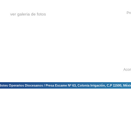
Pr
ver galeria de fotos
Acom
tes Operarios Diocesanos / Presa Escame Nº 63, Colonia Irrigación, C.P 11500, México