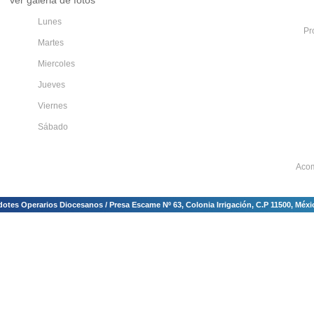
ver galeria de fotos
Lunes
Pr
Martes
Miercoles
Jueves
Viernes
Sábado
Acom
tes Operarios Diocesanos / Presa Escame Nº 63, Colonia Irrigación, C.P 11500, México