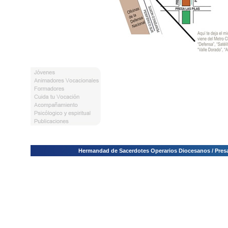
Hermandad de Sacerdotes Operarios Diocesanos / Presa E