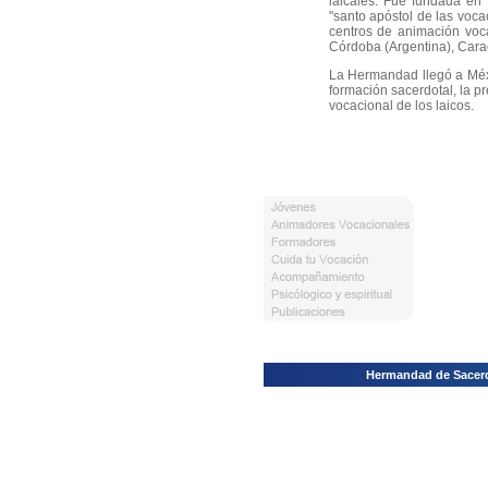
laicales. Fue fundada en
"santo apóstol de las vocac
centros de animación voca
Córdoba (Argentina), Car
La Hermandad llegó a Méx
formación sacerdotal, la p
vocacional de los laicos.
Hermandad de Sacerdo