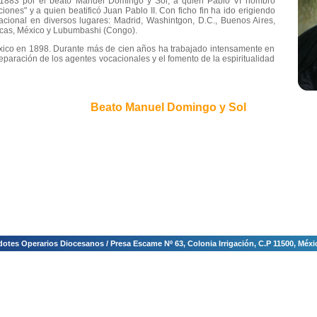
 1883 por el beato Manuel Domingo y Sol, a quien Pablo VI nombró
iones" y a quien beatificó Juan Pablo II. Con ficho fin ha ido erigiendo
cional en diversos lugares: Madrid, Washintgon, D.C., Buenos Aires,
acas, México y Lubumbashi (Congo).
ico en 1898. Durante más de cien años ha trabajado intensamente en
reparación de los agentes vocacionales y el fomento de la espiritualidad
Beato Manuel Domingo y Sol
tes Operarios Diocesanos / Presa Escame Nº 63, Colonia Irrigación, C.P 11500, México