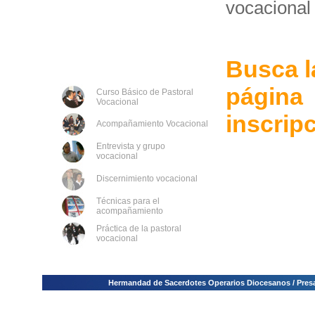
vocacional
Busca l
pág
Curso Básico de Pastoral
Vocacional
inscrip
Acompañamiento Vocacional
Entrevista y grupo
vocacional
Discernimiento vocacional
Técnicas para el
acompañamiento
Práctica de la pastoral
vocacional
Hermandad de Sacerdotes Operarios Diocesanos / Presa E