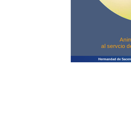
Anim
al servcio d
Hermandad de Sacerdo