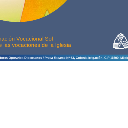
ación Vocacional Sol
e las vocaciones de la Iglesia
tes Operarios Diocesanos / Presa Escame Nº 63, Colonia Irrigación, C.P 11500, México